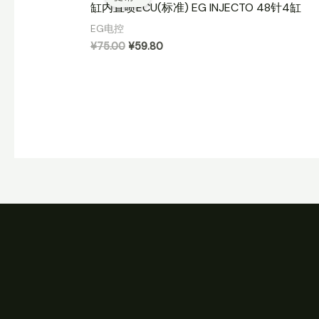
缸内直喷ECU(标准) EG INJECTO 48针4缸
EG电控
原
当
¥
75.00
¥
59.80
价
前
为：
价
¥75.00。
格
为：
¥59.80。