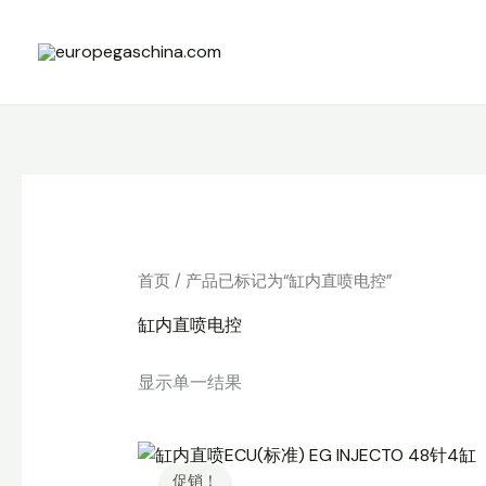
跳
至
内
容
首页
/ 产品已标记为“缸内直喷电控”
缸内直喷电控
显示单一结果
促销！